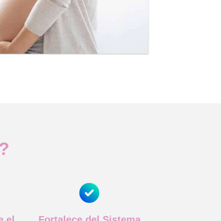
y?
e el
Fortalece del Sistema