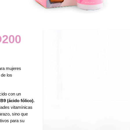
D200
ara mujeres
de los
cido con un
B9 (ácido fólico).
dades vitamínicas
arazo, sino que
ativos para su