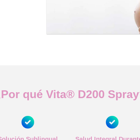
Por qué Vita®️ D200 Spra
Solución Sublingual
Salud Integral Durant